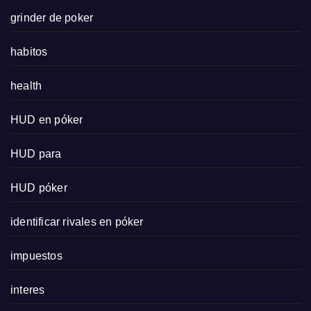
grinder de poker
habitos
health
HUD en póker
HUD para
HUD póker
identificar rivales en póker
impuestos
interes