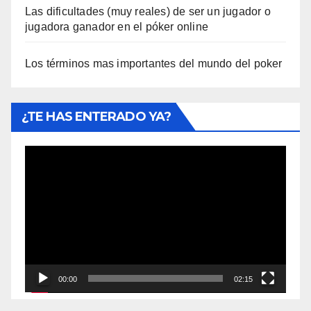
Las dificultades (muy reales) de ser un jugador o
jugadora ganador en el póker online
Los términos mas importantes del mundo del poker
¿TE HAS ENTERADO YA?
Reproductor
de
vídeo
00:00
02:15