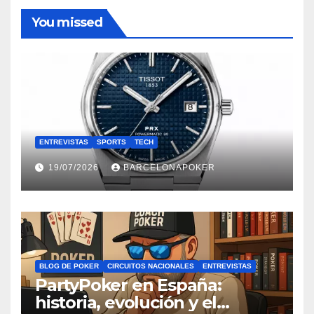
You missed
ENTREVISTAS
SPORTS
TECH
19/07/2026
BARCELONAPOKER
BLOG DE POKER
CIRCUITOS NACIONALES
ENTREVISTAS
PartyPoker en España:
historia, evolución y el