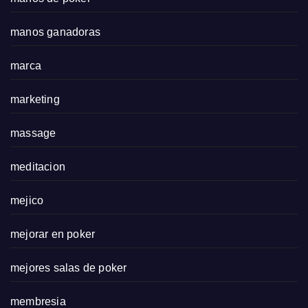
manos ganadoras
marca
marketing
massage
meditacion
mejico
mejorar en poker
mejores salas de poker
membresia