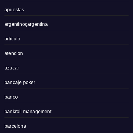
apuestas
argentinoçargentina
articulo
atencion
azucar
bancaje poker
banco
bankroll management
barcelona