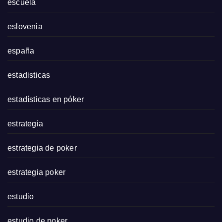
escuela
eslovenia
españa
estadisticas
estadísticas en póker
estrategia
estrategia de poker
estrategia poker
estudio
estudio de poker