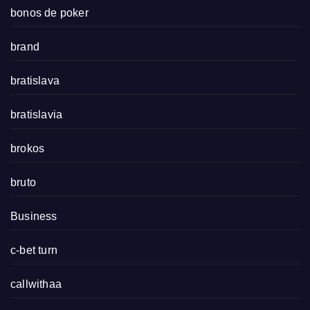
bonos de poker
brand
bratislava
bratislavia
brokos
bruto
Business
c-bet turn
callwithaa