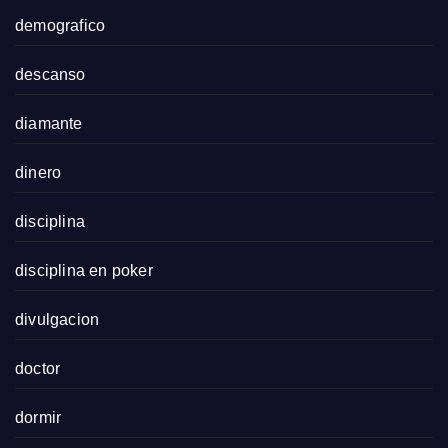
demografico
descanso
diamante
dinero
disciplina
disciplina en poker
divulgacion
doctor
dormir