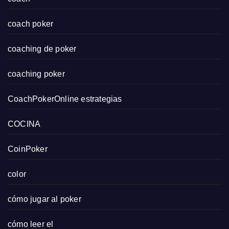
coach poker
coaching de poker
coaching poker
CoachPokerOnline estrategias
COCINA
CoinPoker
color
cómo jugar al poker
cómo leer el