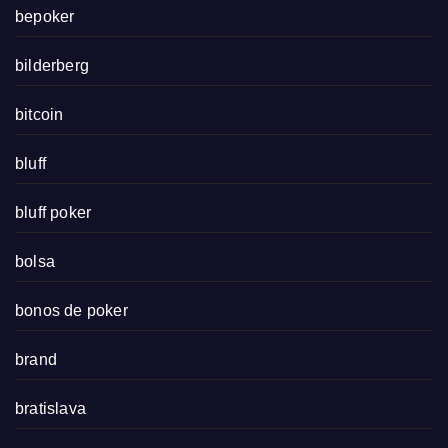
bepoker
bilderberg
bitcoin
bluff
bluff poker
bolsa
bonos de poker
brand
bratislava