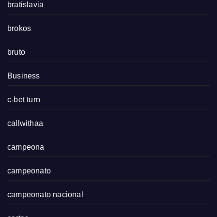
bratislavia
brokos
bruto
Business
c-bet turn
callwithaa
campeona
campeonato
campeonato nacional