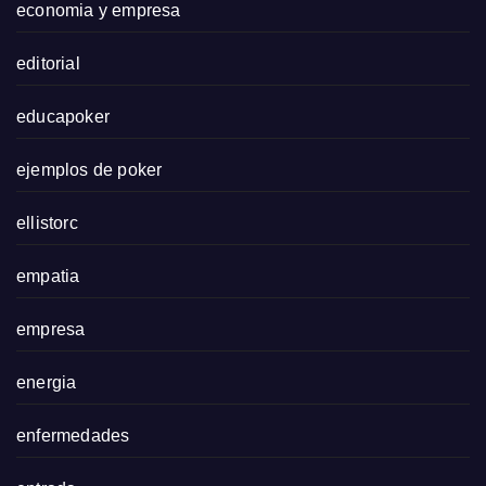
economia y empresa
editorial
educapoker
ejemplos de poker
ellistorc
empatia
empresa
energia
enfermedades