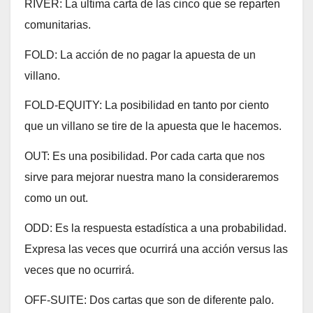
RIVER: La ultima carta de las cinco que se reparten
comunitarias.
FOLD: La acción de no pagar la apuesta de un
villano.
FOLD-EQUITY: La posibilidad en tanto por ciento
que un villano se tire de la apuesta que le hacemos.
OUT: Es una posibilidad. Por cada carta que nos
sirve para mejorar nuestra mano la consideraremos
como un out.
ODD: Es la respuesta estadística a una probabilidad.
Expresa las veces que ocurrirá una acción versus las
veces que no ocurrirá.
OFF-SUITE: Dos cartas que son de diferente palo.