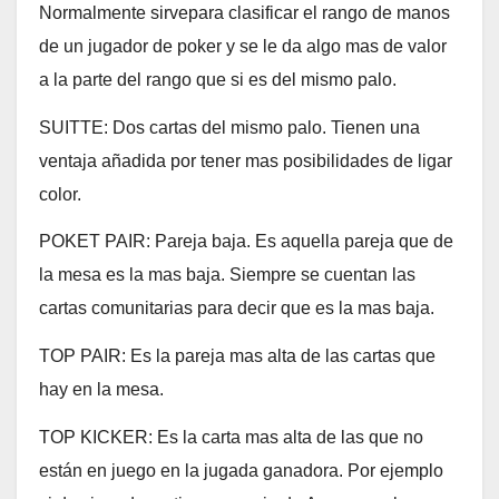
Normalmente sirvepara clasificar el rango de manos
de un jugador de poker y se le da algo mas de valor
a la parte del rango que si es del mismo palo.
SUITTE: Dos cartas del mismo palo. Tienen una
ventaja añadida por tener mas posibilidades de ligar
color.
POKET PAIR: Pareja baja. Es aquella pareja que de
la mesa es la mas baja. Siempre se cuentan las
cartas comunitarias para decir que es la mas baja.
TOP PAIR: Es la pareja mas alta de las cartas que
hay en la mesa.
TOP KICKER: Es la carta mas alta de las que no
están en juego en la jugada ganadora. Por ejemplo