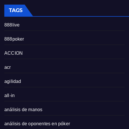
TAGS
888live
888poker
ACCION
acr
agilidad
all-in
análisis de manos
análisis de oponentes en póker