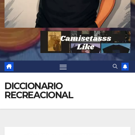
DICCIONARIO
RECREACIONAL