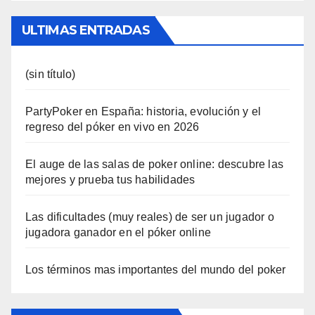
ULTIMAS ENTRADAS
(sin título)
PartyPoker en España: historia, evolución y el
regreso del póker en vivo en 2026
El auge de las salas de poker online: descubre las
mejores y prueba tus habilidades
Las dificultades (muy reales) de ser un jugador o
jugadora ganador en el póker online
Los términos mas importantes del mundo del poker