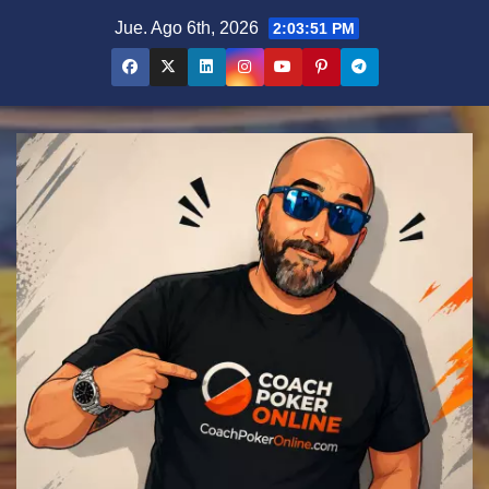
Saltar
Jue. Ago 6th, 2026
2:03:52 PM
al
contenido