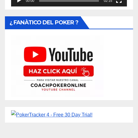
00:00
02:15
¿ FANÀTICO DEL POKER ?