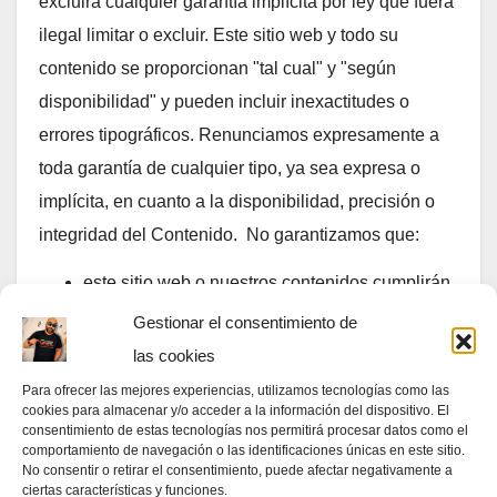
excluirá cualquier garantía implícita por ley que fuera
ilegal limitar o excluir. Este sitio web y todo su
contenido se proporcionan "tal cual" y "según
disponibilidad" y pueden incluir inexactitudes o
errores tipográficos. Renunciamos expresamente a
toda garantía de cualquier tipo, ya sea expresa o
implícita, en cuanto a la disponibilidad, precisión o
integridad del Contenido. No garantizamos que:
este sitio web o nuestros contenidos cumplirán
con sus necesidades;
Gestionar el consentimiento de
este sitio web estará disponible de forma
las cookies
ininterrumpida, oportuna, segura o sin errores.
Para ofrecer las mejores experiencias, utilizamos tecnologías como las
cookies para almacenar y/o acceder a la información del dispositivo. El
Nada de lo contenido en este sitio web constituye o
consentimiento de estas tecnologías nos permitirá procesar datos como el
comportamiento de navegación o las identificaciones únicas en este sitio.
pretende constituir un asesoramiento jurídico,
No consentir o retirar el consentimiento, puede afectar negativamente a
ciertas características y funciones.
financiero o médico de ningún tipo. Si necesita