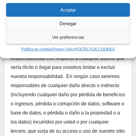
asesoramiento, debe consultar a un profesional
Aceptar
adecuado.
Denegar
Las siguientes disposiciones de esta sección se
Ver preferencias
aplicarán en la medida máxima permitida por la ley
aplicable y no limitarán ni excluirán nuestra
Política de cookies
Privacy Policy
POLÍTICA DE COOKIES
responsabilidad con respecto a cualquier asunto que
sería ilícito o ilegal para nosotros limitar o excluir
nuestra responsabilidad. En ningún caso seremos
responsables de cualquier daño directo o indirecto
(incluyendo cualquier daño por pérdida de beneficios
o ingresos, pérdida o corrupción de datos, software o
base de datos, o pérdida o daño a la propiedad o a
los datos) incurridos por usted o por cualquier
tercero, que surja de su acceso o uso de nuestro sitio