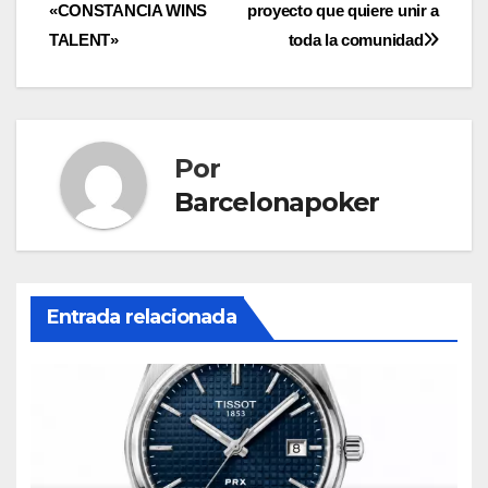
«CONSTANCIA WINS
proyecto que quiere unir a
de
TALENT»
toda la comunidad
entradas
Por
Barcelonapoker
Entrada relacionada