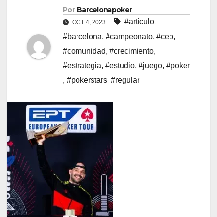
Por
Barcelonapoker
#articulo
,
OCT 4, 2023
#barcelona
,
#campeonato
,
#cep
,
#comunidad
,
#crecimiento
,
#estrategia
,
#estudio
,
#juego
,
#poker
,
#pokerstars
,
#regular