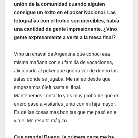
unión de la comunidad cuando alguien
consigue un éxito en el poker Nacional. Las
fotografías con el trofeo son increíbles, había
una cantidad de gente impresionante. ¿Vino
gente expresamente a verte a la mesa final?
Vino un chaval de Argentina que conocí esa
misma mañana con su familia de vacaciones,
aficionado al poker que quería ver de dentro las
salas dónde se jugaba. Me raileo desde que
empezamos 6left hasta el final.
Mantenemos contacto y es muy probable que en
enero pase a visitarles junto con mi hija mayor.
Es de las cosas más bonitas que me pasó en el
viaje. Me resulta mágico.
Que grande! Bueno, la primera parte me ha