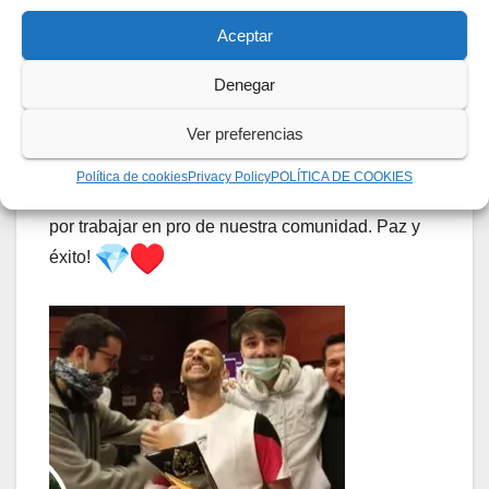
Jejejjeje Me encantaría, pero seguro que no me
Aceptar
saldría barato. Mil gracias por tu tiempo.
Felicidades por tus éxitos. Gracias por
Denegar
hacernos participes de tus victorias en las
Ver preferencias
mesas. Espero compartir mesa contigo alguna
vez.
Política de cookies
Privacy Policy
POLÍTICA DE COOKIES
Gracias a tí por tu interés y tus buenos deseos! Y
por trabajar en pro de nuestra comunidad. Paz y
éxito!