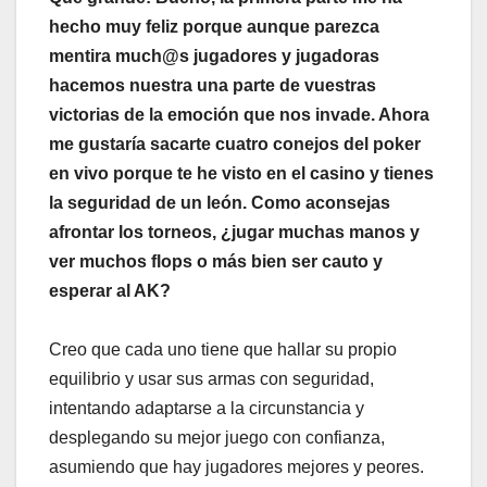
hecho muy feliz porque aunque parezca
mentira much@s jugadores y jugadoras
hacemos nuestra una parte de vuestras
victorias de la emoción que nos invade. Ahora
me gustaría sacarte cuatro conejos del poker
en vivo porque te he visto en el casino y tienes
la seguridad de un león. Como aconsejas
afrontar los torneos, ¿jugar muchas manos y
ver muchos flops o más bien ser cauto y
esperar al AK?
Creo que cada uno tiene que hallar su propio
equilibrio y usar sus armas con seguridad,
intentando adaptarse a la circunstancia y
desplegando su mejor juego con confianza,
asumiendo que hay jugadores mejores y peores.