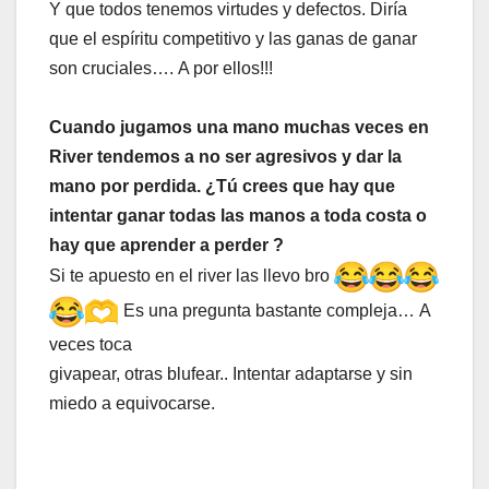
Y que todos tenemos virtudes y defectos. Diría
que el espíritu competitivo y las ganas de ganar
son cruciales…. A por ellos!!!
Cuando jugamos una mano muchas veces en
River tendemos a no ser agresivos y dar la
mano por perdida. ¿Tú crees que hay que
intentar ganar todas las manos a toda costa o
hay que aprender a perder ?
Si te apuesto en el river las llevo bro
Es una pregunta bastante compleja… A
veces toca
givapear, otras blufear.. Intentar adaptarse y sin
miedo a equivocarse.