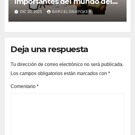
importantes del mundo del
poker
DIC 20, 2025
BARCELONAPOKER
Deja una respuesta
Tu dirección de correo electrónico no será publicada.
Los campos obligatorios están marcados con
*
Comentario
*