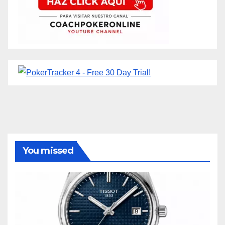
You missed