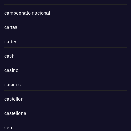
campeonato nacional
cartas
carter
cash
casino
casinos
castellon
castellona
cep