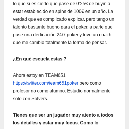
lo que si es cierto que pase de 0’25€ de buyin a
estar establecido en spins de 100€ en un año. La
verdad que es complicado explicar, pero tengo un
talento bastante bueno para el poker, a parte que
puse una dedicación 24/7 poker y tuve un coach
que me cambio totalmente la forma de pensar.
¿En qué escuela estas ?
Ahora estoy en TEAM651
https://twitter.com/team651poker
pero como
profesor no como alumno. Estudio normalmente
solo con Solvers.
Tienes que ser un jugador muy atento a todos
los detalles y estar muy focus. Como lo