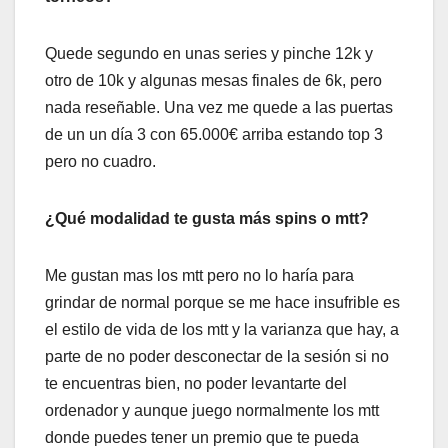
Quede segundo en unas series y pinche 12k y
otro de 10k y algunas mesas finales de 6k, pero
nada reseñable. Una vez me quede a las puertas
de un un día 3 con 65.000€ arriba estando top 3
pero no cuadro.
¿Qué modalidad te gusta más spins o mtt?
Me gustan mas los mtt pero no lo haría para
grindar de normal porque se me hace insufrible es
el estilo de vida de los mtt y la varianza que hay, a
parte de no poder desconectar de la sesión si no
te encuentras bien, no poder levantarte del
ordenador y aunque juego normalmente los mtt
donde puedes tener un premio que te pueda