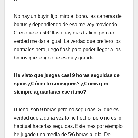
No hay un buyin fijo, miro el bono, las carreras de
bonus y dependiendo de eso me voy moviendo.
Creo que en 50€ flash hay mas trafico, pero en
verdad me daría igual. La verdad que prefiero los
normales pero juego flash para poder llegar a los
bonos que tengo que es muy grande.
He visto que juegas casi 9 horas seguidas de
spins ¿Cómo lo consigues? ¿Crees que
siempre aguantaras ese ritmo?
Bueno, son 9 horas pero no seguidas. Si que es
verdad que alguna vez lo he hecho, pero no es lo
habitual hacerlas seguidas. Este mes por ejemplo
he jugado una media de 5/6 horas al día. De