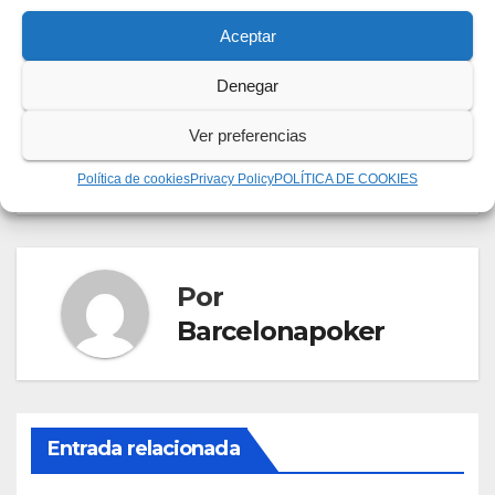
Aceptar
Denegar
Navegación
Segunda parte de
Socrates, Platon,
Ver preferencias
Sergio
Pitagoras y ahora Rodrigo
de
Burgueño»xBRGx_»
Río » Lithany»
Política de cookies
Privacy Policy
POLÍTICA DE COOKIES
entradas
Por
Barcelonapoker
Entrada relacionada