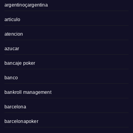
argentinoçargentina
articulo
atencion
azucar
bancaje poker
banco
bankroll management
barcelona
barcelonapoker