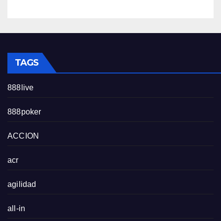
TAGS
888live
888poker
ACCION
acr
agilidad
all-in